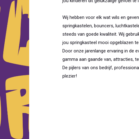
jou kinderen dit gelukzalige gevoel te 
Wij hebben voor elk wat wils en geve
springkastelen, bouncers, luchtkastele
steeds van goede kwaliteit. Wij gebr
jou springkasteel mooi opgeblazen t
Door onze jarenlange ervaring in de ev
gamma aan gaande van, attracties, tea
De pijlers van ons bedrijf, professional
plezier!