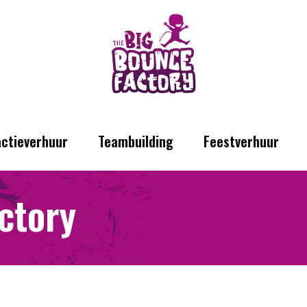
actieverhuur
Teambuilding
Feestverhuur
ctory